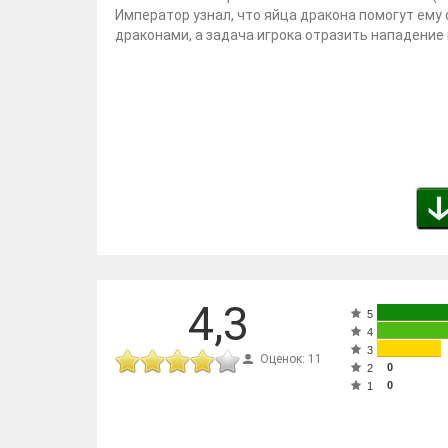
Император узнал, что яйца дракона помогут ему
драконами, а задача игрока отразить нападение 
4,3
5
4
3
Оценок: 11
0
2
0
1