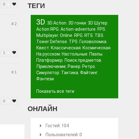
ТЕГИ
0
3D
,
3D Action
,
3D гонки
,
3D Шутер
,
# 2
Action RPG
,
Action-adventure
,
FPS
,
Multiplayer
,
Online
,
RPG
,
RTS
,
TBS
,
Tower Defense
,
TPS
,
Головоломка
,
Квест
,
Классическая
,
Космическая
,
1
На русском
,
Настольные
,
Пазлы
,
Платформер
,
Поиск предметов
,
Приключение
,
Ранер
,
Ретро
,
# 1
Симулятор
,
Тактика
,
Файтинг
,
Фэнтези
Показать все теги
0
ОНЛАЙН
Гостей: 104
Пользователей: 0