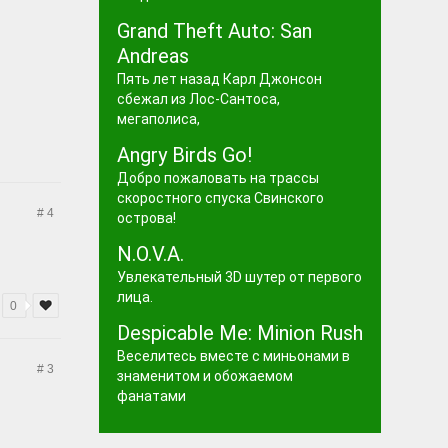
Grand Theft Auto: San
Andreas
Пять лет назад Карл Джонсон
сбежал из Лос-Сантоса,
мегаполиса,
Angry Birds Go!
Добро пожаловать на трассы
скоростного спуска Свинского
# 4
острова!
N.O.V.A.
Увлекательный 3D шутер от первого
лица.
0
Despicable Me: Minion Rush
Веселитесь вместе с миньонами в
# 3
знаменитом и обожаемом
фанатами