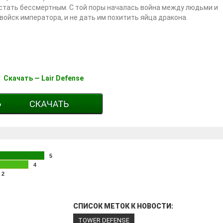
 стать бессмертным. С той поры началась война между людьми и
войск императора, и не дать им похитить яйца дракона.
Скачать — Lair Defense
5
4
2
СПИСОК МЕТОК К НОВОСТИ:
TOWER DEFENSE