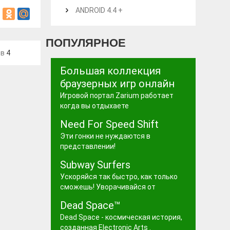
ANDROID 4.4 +
ПОПУЛЯРНОЕ
ев
4
Большая коллекция
браузерных игр онлайн
Игровой портал Zarium работает
когда вы отдыхаете
Need For Speed Shift
Эти гонки не нуждаются в
представлении!
Subway Surfers
Ускоряйся так быстро, как только
сможешь! Уворачивайся от
Dead Space™
Dead Space - космическая история,
созданная Electronic Arts .