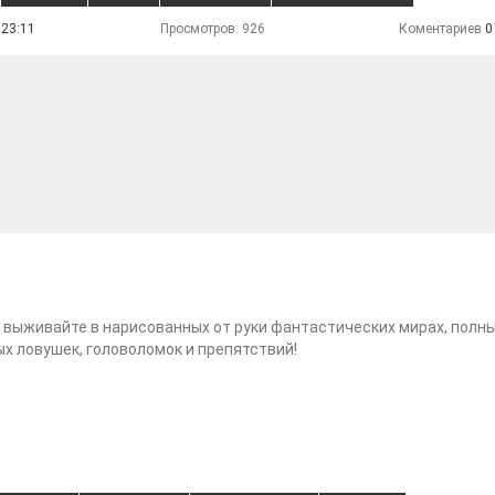
 23:11
Просмотров: 926
Коментариев
0
 выживайте в нарисованных от руки фантастических мирах, полн
х ловушек, головоломок и препятствий!