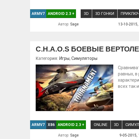
3D
3D ГОНКИ
ПРИКЛЮ
ARMV7
ANDROID 2.3
+
Автор:
Sage
13-10-2015,
C.H.A.O.S БОЕВЫЕ ВЕРТОЛ
Категория:
,
Игры
Симуляторы
Сравниват
равных, в
характери
всех так 
ONLINE
3D
СИМУЛ
ARMV7
X86
ANDROID 2.3
+
Автор:
Sage
9-05-2015, 