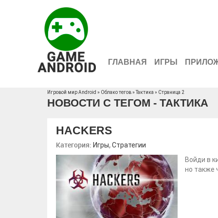
ГЛАВНАЯ
ИГРЫ
ПРИЛО
Игровой мир Android
»
Облако тегов
» Тактика » Страница 2
НОВОСТИ С ТЕГОМ - ТАКТИКА
HACKERS
Категория:
,
Игры
Стратегии
Войди в к
но также 