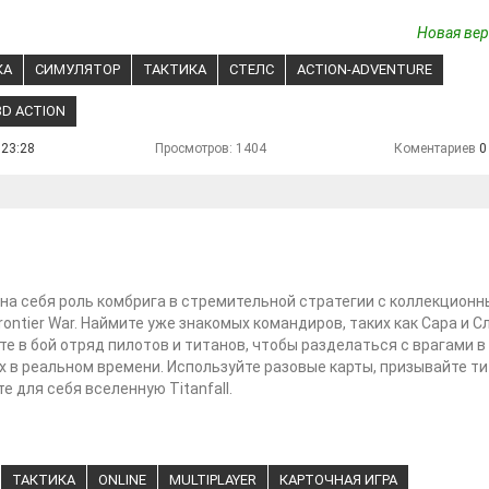
Новая вер
КА
СИМУЛЯТОР
ТАКТИКА
СТЕЛС
ACTION-ADVENTURE
3D ACTION
 23:28
Просмотров: 1404
Коментариев
0
на себя роль комбрига в стремительной стратегии с коллекцион
rontier War. Наймите уже знакомых командиров, таких как Сара и 
те в бой отряд пилотов и титанов, чтобы разделаться с врагами в
 в реальном времени. Используйте разовые карты, призывайте ти
е для себя вселенную Titanfall.
ТАКТИКА
ONLINE
MULTIPLAYER
КАРТОЧНАЯ ИГРА