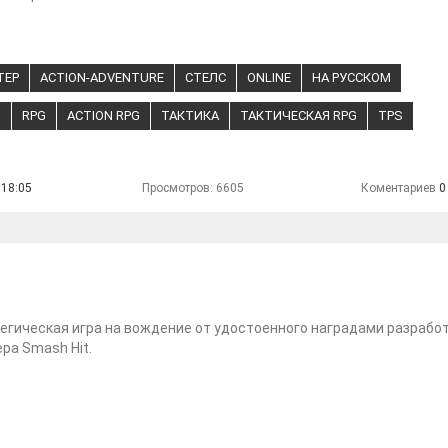
ТЕР
ACTION-ADVENTURE
СТЕЛС
ONLINE
НА РУССКОМ
В
RPG
ACTION RPG
ТАКТИКА
ТАКТИЧЕСКАЯ RPG
TPS
 18:05
Просмотров: 6605
Коментариев
0
егическая игра на вождение от удостоенного наградами разрабо
ра Smash Hit.