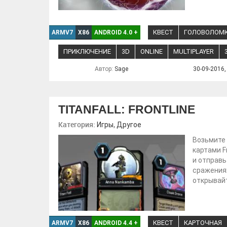
КВЕСТ
ГОЛОВОЛОМ
ARMV7
X86
ANDROID 4.0
+
ПРИКЛЮЧЕНИЕ
3D
ONLINE
MULTIPLAYER
Автор:
Sage
30-09-2016,
TITANFALL: FRONTLINE
Категория:
,
Игры
Другое
Возьмите 
картами F
и отправь
сражениях
открывайт
КВЕСТ
КАРТОЧНАЯ
ARMV7
X86
ANDROID 4.4
+