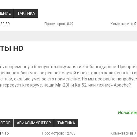
ЧЕНИЕ
ТАКТИКА
 20:39
Просмотров: 849
Коментариев
0
ЕТЫ HD
ь современную боевую технику занятие неблагодарное. При проч
 реальном бою многое решает случай и не столько заложенные в 
стики, сколько умелое его применение. Но мы все равно попробуе
интересует кто круче, наши Ми-28Н и Ка-52, или «ихние» Apache?
Новая вер
ЯТОР
АВИАСИМУЛЯТОР
ТАКТИКА
14:16
Просмотров: 12763
Коментариев
7