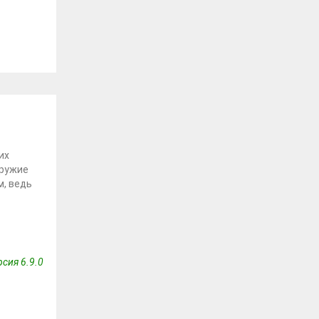
их
оружие
м, ведь
сия 6.9.0