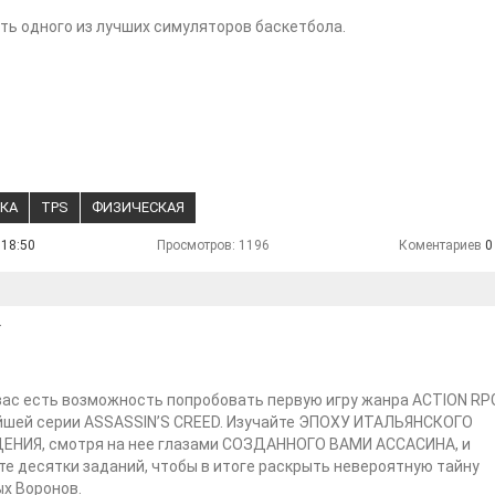
ть одного из лучших симуляторов баскетбола.
КА
TPS
ФИЗИЧЕСКАЯ
 18:50
Просмотров: 1196
Коментариев
0
Y
вас есть возможность попробовать первую игру жанра ACTION RP
йшей серии ASSASSIN’S CREED. Изучайте ЭПОХУ ИТАЛЬЯНСКОГО
НИЯ, смотря на нее глазами СОЗДАННОГО ВАМИ АССАСИНА, и
е десятки заданий, чтобы в итоге раскрыть невероятную тайну
х Воронов.