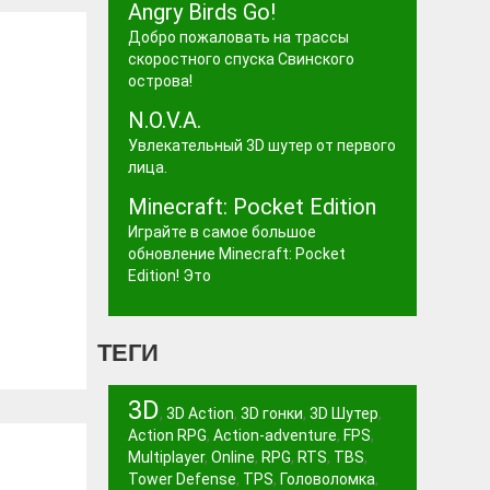
Angry Birds Go!
Добро пожаловать на трассы
скоростного спуска Свинского
острова!
N.O.V.A.
Увлекательный 3D шутер от первого
лица.
Minecraft: Pocket Edition
Играйте в самое большое
обновление Minecraft: Pocket
Edition! Это
ТЕГИ
3D
,
3D Action
,
3D гонки
,
3D Шутер
,
Action RPG
,
Action-adventure
,
FPS
,
Multiplayer
,
Online
,
RPG
,
RTS
,
TBS
,
Tower Defense
,
TPS
,
Головоломка
,