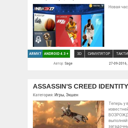
Новая час
3D
СИМУЛЯТОР
ТАКТИ
ARMV7
ANDROID 4.3
+
Автор:
Sage
27-09-2016,
ASSASSIN'S CREED IDENTIT
Категория:
,
Игры
Экшен
Теперь у 
известне
ВОЗРОЖДЕ
выполняйт
загадочны