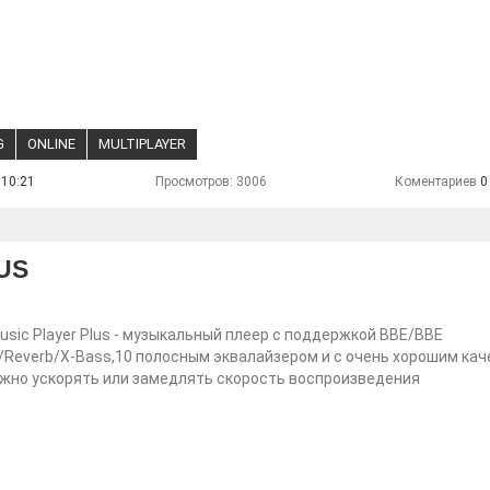
G
ONLINE
MULTIPLAYER
 10:21
Просмотров: 3006
Коментариев
0
US
Music Player Plus - музыкальный плеер с поддержкой BBE/BBE
/Reverb/X-Bass,10 полосным эквалайзером и с очень хорошим кач
жно ускорять или замедлять скорость воспроизведения