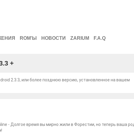
ЖЕНИЯ
ROM'Ы
НОВОСТИ
ZARIUM
F.A.Q
.3 +
oid 2.3.3, или более позднюю версию, установленное на вашем
line - Долгое время вы мирно жили в Форестии, но теперь ваша ро
!