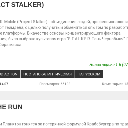
JECT STALKER)
E.R. Mobile (Project Stalker) - объединение людей, профессионалов и
от геймдева, с целью получить и обменяться опытом по разработк
е платформы. В качестве основы, концентрирующего фактора
ия, была выбрана культовая игра "S.T.A.L.K.E.R. Тень Чернобыля".
бора масса.
Новая версия 1.6 (07
3D ACTION
ПОСТАПОКАЛИПТИЧЕСКАЯ
НА РУССКОМ
14:07
Просмотров: 65138
Коментариев
1
HE RUN
 и Планктон гонятся за потерянной формулой Крабсбургера по тра