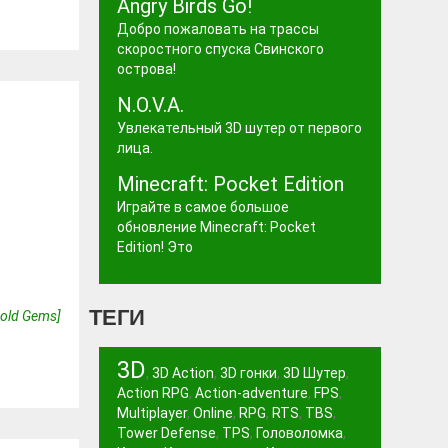
Angry Birds Go!
Добро пожаловать на трассы
скоростного спуска Свинского
острова!
N.O.V.A.
Увлекательный 3D шутер от первого
лица.
Minecraft: Pocket Edition
Играйте в самое большое
обновление Minecraft: Pocket
Edition! Это
ТЕГИ
Gold Gems]
3D
,
3D Action
,
3D гонки
,
3D Шутер
,
1
Action RPG
,
Action-adventure
,
FPS
,
Multiplayer
,
Online
,
RPG
,
RTS
,
TBS
,
Tower Defense
,
TPS
,
Головоломка
,