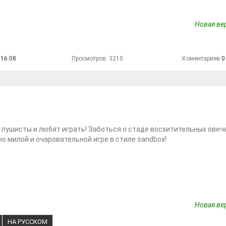
Новая вер
 16:08
Просмотров: 3210
Коментариев
0
 пушисты и любят играть! Заботься о стаде восхитительных овече
о милой и очаровательной игре в стиле sandbox!
Новая вер
НА РУССКОМ