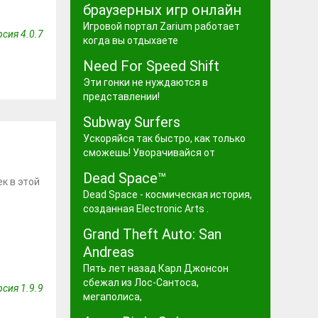
браузерных игр онлайн
Игровой портал Zarium работает
сия 4.0.7
когда вы отдыхаете
Need For Speed Shift
Эти гонки не нуждаются в
представлении!
Subway Surfers
Ускоряйся так быстро, как только
сможешь! Уворачивайся от
Dead Space™
к в этой
Dead Space - космическая история,
созданная Electronic Arts .
Grand Theft Auto: San
Andreas
Пять лет назад Карл Джонсон
сбежал из Лос-Сантоса,
сия 1.9.9
мегаполиса,