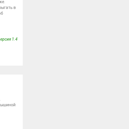
же.
рыгать в
об
ерсия 1.4
.
мышиной