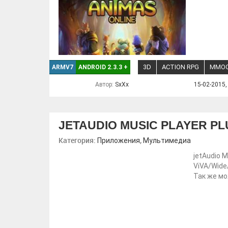
3D
ACTION RPG
MMO
ARMV7
ANDROID 2.3.3
+
Автор:
SxXx
15-02-2015,
JETAUDIO MUSIC PLAYER PL
Категория:
,
Приложения
Мультимедиа
jetAudio 
ViVA/Wide
Так же мо