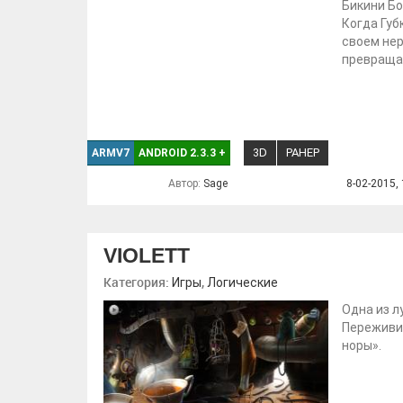
Бикини Бо
Когда Губ
своем нер
превращае
3D
РАНЕР
ARMV7
ANDROID 2.3.3
+
Автор:
Sage
8-02-2015, 
VIOLETT
Категория:
,
Игры
Логические
Одна из л
Переживи
норы».