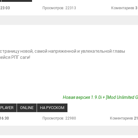
 23:03
Просмотров: 22313
Коментариев
3
страницу новой, самой напряженной и увлекательной главы
йся РПГ саги!
Новая версия 1.9.0i + [Mod Unlimited 
IPLAYER
ONLINE
НА РУССКОМ
16:30
Просмотров: 22980
Коментариев
2