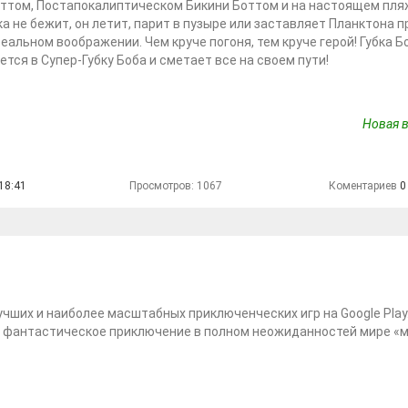
ттом, Постапокалиптическом Бикини Боттом и на настоящем пля
ка не бежит, он летит, парит в пузыре или заставляет Планктона п
еальном воображении. Чем круче погоня, тем круче герой! Губка Б
тся в Супер-Губку Боба и сметает все на своем пути!
Новая в
18:41
Просмотров: 1067
Коментариев
0
учших и наиболее масштабных приключенческих игр на Google Play
 фантастическое приключение в полном неожиданностей мире «