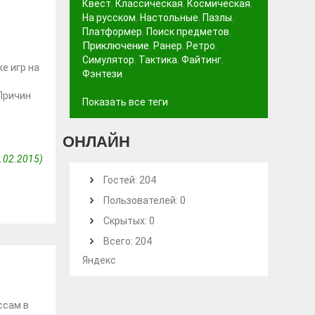
Квест
,
Классическая
,
Космическая
,
На русском
,
Настольные
,
Пазлы
,
Платформер
,
Поиск предметов
,
Приключение
,
Ранер
,
Ретро
,
Симулятор
,
Тактика
,
Файтинг
,
е игр на
Фэнтези
 Причин
Показать все теги
ОНЛАЙН
.02.2015)
Гостей: 204
Пользователей: 0
3
Скрытых: 0
Всего: 204
Яндекс
ссам в