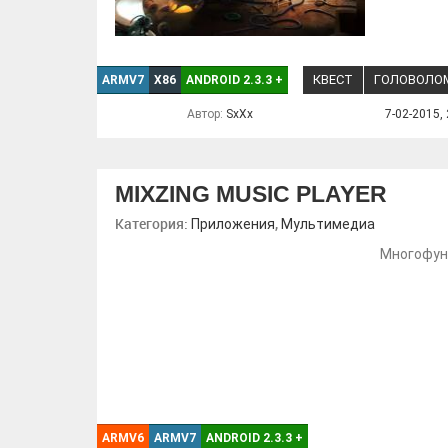
КВЕСТ
ГОЛОВОЛО
ARMV7
X86
ANDROID 2.3.3
+
Автор:
SxXx
7-02-2015, 
MIXZING MUSIC PLAYER
Категория:
,
Приложения
Мультимедиа
Многофун
ARMV6
ARMV7
ANDROID 2.3.3
+