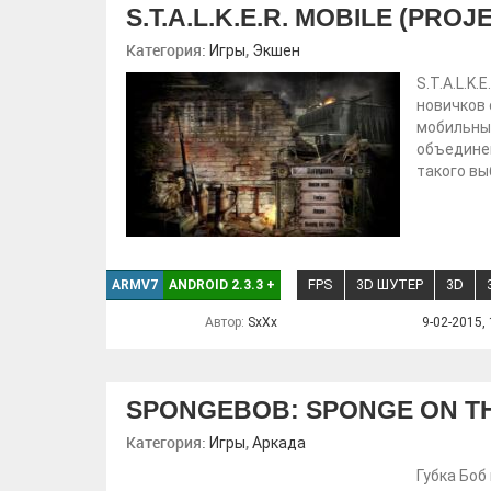
S.T.A.L.K.E.R. MOBILE (PRO
Категория:
,
Игры
Экшен
S.T.A.L.K.
новичков 
мобильны
объединен
такого вы
FPS
3D ШУТЕР
3D
ARMV7
ANDROID 2.3.3
+
Автор:
SxXx
9-02-2015, 
SPONGEBOB: SPONGE ON T
Категория:
,
Игры
Аркада
Губка Боб