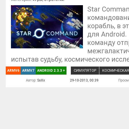
Star Comman
командован
корабль, в э
для Android.
команду отп
межгалактич
испытав судьбу, космического иссл
СИМУЛЯТОР
КОСМИЧЕСКАЯ
ARMV6
ARMV7
ANDROID 2.3.3
+
Автор:
SxXx
29-10-2013, 00:39
Просм